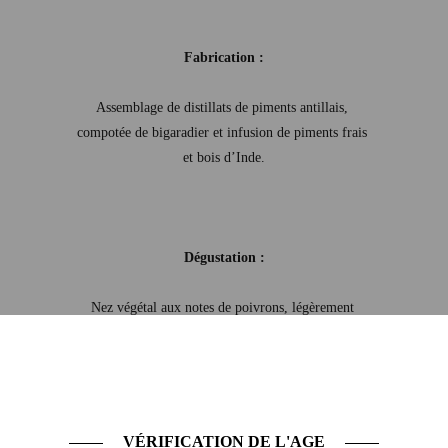
Fabrication :
Assemblage de distillats de piments antillais, 
compotée de bigaradier et infusion de piments frais 
et bois d’Inde.

Dégustation :
Nez végétal aux notes de poivrons, légèrement 
beurré et toasté.

Attaque en bouche habanero, puissante, laissant 
place au goût épicé du bois d'inde, pimment gorria 
VÉRIFICATION DE L'AGE