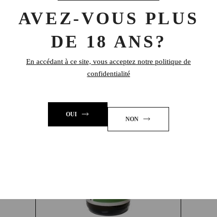
AVEZ-VOUS PLUS
0,9 kg
POIDS
DE 18 ANS?
En accédant à ce site, vous acceptez notre politique de
PRODUITS SIMILAIRES
confidentialité
En rupture
OUI
NON