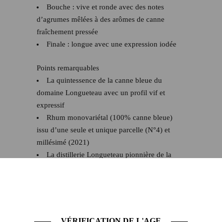
Bouche : vive et ronde avec des notes
d’agrumes mêlées à des arômes de canne
fraîchement pressée
Finale : longue avec une expression iodée
Points remarquables
La quintessence de la canne bleue du
domaine Longueteau avec un profil vif et
expressif
Rhum monovariétal (100% canne bleue)
issu d’une seule et unique parcelle (N°4) et
millésimé (2021)
La distillerie Longueteau pionnière de la
démarche Parcellaire depuis 2014
Une magnifique expression du savoir faire de la
distillerie. L’occasion de découvrir les
expressions parcellaires et mono variétales à un
VÉRIFICATION DE L'AGE