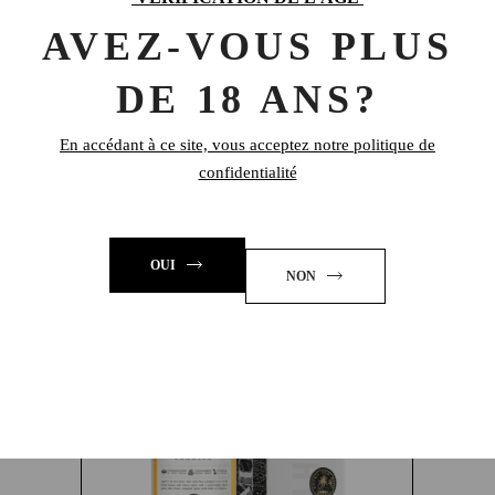
rapport qualité prix imbatable.
AVEZ-VOUS PLUS
https://www.rhumlongueteau.fr/fr/
DE 18 ANS?
1 kg
POIDS
En accédant à ce site, vous acceptez notre politique de
confidentialité
PRODUITS SIMILAIRES
OUI
NON