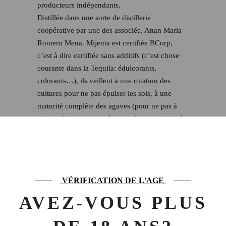
producteurs indépendants.
Distillée dans une sorte de distillerie
coopérative par une des associée, Anan Maria
Romero Mena. Mijenta est certifiée BCorp,
c’est à dire certifiée sans additifs (c’est chose
courante dans la Tequila: édulcorants,
colorants…), ils veillent à une rotation des
cultures pour ne pas épuiser les sols, à une
maturité complète des agaves (pour ne pas à
ajouter de sucres exogènes en fermentation), à
ce qu’il n’y ai pas de pesticides, et à une juste
rémunération des producteurs.
0,12 kg
POIDS
VÉRIFICATION DE L'AGE
AVEZ-VOUS PLUS