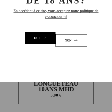
DE 18 ANS?
PRODUITS SIMILAIRES
En accédant à ce site, vous acceptez notre politique de
confidentialité
OUI
NON
SAMPLES RHUM
LONGUETEAU
10ANS MHD
5,00
€