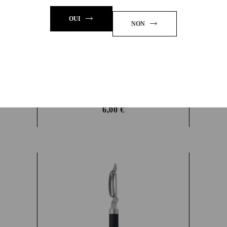
OUI
NON
POURER DELUX
CAP BLACK TP04B
6,00
€