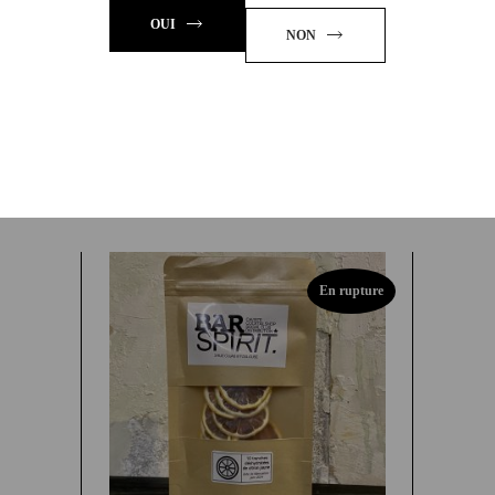
OUI
NON
LA JEANETTE
GENTIANE
39,00
€
En rupture