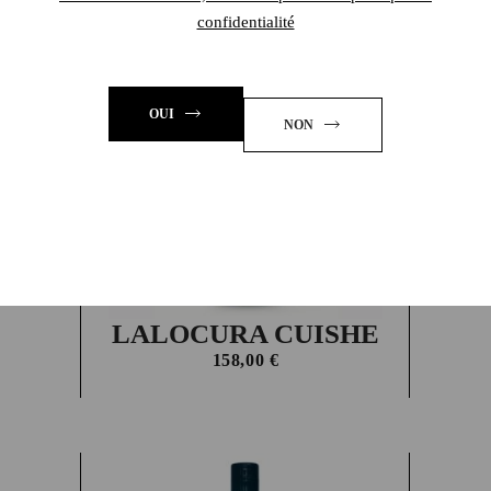
confidentialité
En rupture
OUI
NON
LALOCURA CUISHE
158,00
€