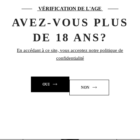
Hachette, France, 360 pages
VÉRIFICATION DE L'AGE
3 kg
POIDS
AVEZ-VOUS PLUS
DE 18 ANS?
En accédant à ce site, vous acceptez notre politique de
PRODUITS SIMILAIRES
confidentialité
OUI
NON