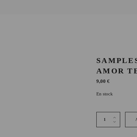
SAMPLES
AMOR T
9,00
€
En stock
Samples Agaves Nino