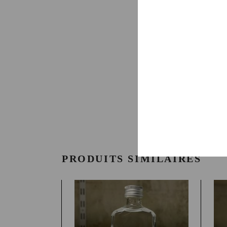
Produit à San Luis Del Rio,
Mexicain. Disparaissent don
subtilités si nombreuses de
organoleptiques et ressentir
0,12 kg
POIDS
PRODUITS SIMILAIRES