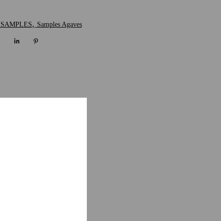
,
.SAMPLES
Samples Agaves
TAIRES
c extrêmement rare d’en
égétales, un marqueur