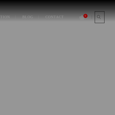
Search
for:
0
UTION
BLOG
CONTACT