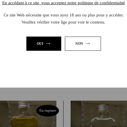
 Oaxaca, le Mezcal Nino Sin Amor retranscrit sans artifice l’essence mê
En accédant à ce site, vous acceptez notre politique de confidentialité
c les notes fumées excessives masquant les arômes, ou la sensation alco
Ce site Web nécessite que vous ayez 18 ans ou plus pour y accéder.
 l’agave. Tous les Mezcals sont embouteillés à 45°, degré idéal pour en 
Veuillez vérifier votre âge pour voir le contenu.
 les différences entre les différentes variétés d’agaves.
OUI
NON
En rupture