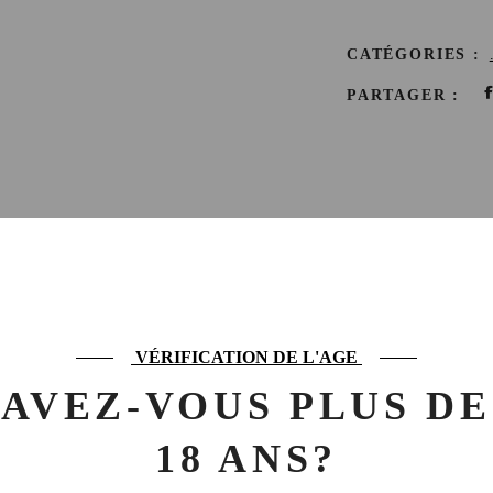
CATÉGORIES :
PARTAGER :
IPTION
INFORMATIONS COMPLÉMEN
VÉRIFICATION DE L'AGE
) est un agave relativement rare avec très peu de rendement. Il est don
AVEZ-VOUS PLUS DE
zar Cruz Gomez est typique de l’agaveTepeztate, avec de belles notes v
18 ANS?
é au profil fumé, et une grande fraicheur en fin de bouche.