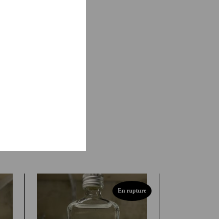
me des agaves et du terroir
olisée annihilant les
exacerber les propriétés
En rupture