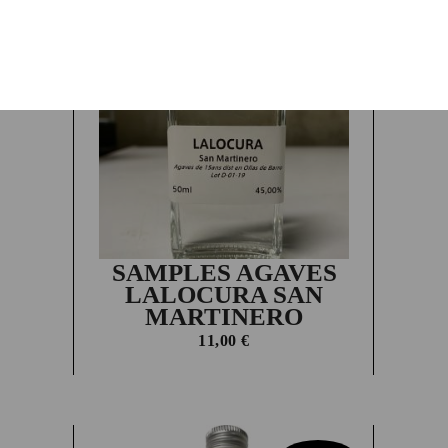
En rupture
SAMPLES AGAVES
LALOCURA SAN
MARTINERO
11,00
€