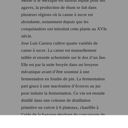
Même si le Mexique est surtout réputé pour ses
agaves, la production de rhum se fait dans
plusieurs régions où la canne à sucre est
abondante, notamment depuis que les
conquistadors ont introduit cette plante au XVIe
siècle.
Jose Luis Carrera cultive quatre variétés de
canne à sucre. La canne est manuellement
taillée et ensuite acheminée sur le dos d’un âne.
Elle est par la suite broyée dans un broyeur
mécanique avant d’être soumise à une
fermentation en foudre de pin. La fermentation
part grace à une macération d’écorces au jus
pour induire la fermentation. Ce vin est ensuite
distillé dans une colonne de distillation
primitive en cuivre à 6 plateaux, chauffée à
l’aide de la bagasse résultant du concassage de
la canne. Il n’existe ni surveillance automatisée