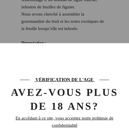
infusion de feuilles de figuier.
Nous avons cherché à assembler la
gourmandise du fruit et les notes exotiques de
la feuille lorsqu’elle est infusée.
Dégustation :
Attaque gourmande sur la figue et notes de
coco.
VÉRIFICATION DE L'AGE
AVEZ-VOUS PLUS
PRODUITS SIMILAIRES
DE 18 ANS?
En accédant à ce site, vous acceptez notre politique de
confidentialité