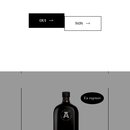
OUI
NON
AKAYANE LIQUEUR
YUZU
42,00
€
En rupture