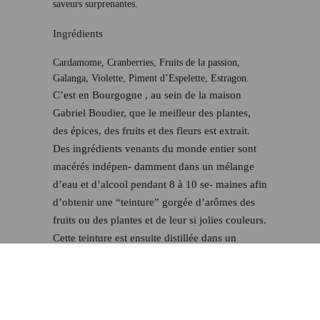
saveurs surprenantes.
Ingrédients
Cardamome, Cranberries, Fruits de la passion,
Galanga, Violette, Piment d’Espelette, Estragon.
C’est en Bourgogne , au sein de la maison
Gabriel Boudier, que le meilleur des plantes,
des épices, des fruits et des fleurs est extrait.
Des ingrédients venants du monde entier sont
macérés indépen- damment dans un mélange
d’eau et d’alcool pendant 8 à 10 se- maines afin
d’obtenir une “teinture” gorgée d’arômes des
fruits ou des plantes et de leur si jolies couleurs.
Cette teinture est ensuite distillée dans un
alambic de plusieurs décennies pour en retirer
la puissance éthérée du végétal dans ce qu’on
nomme un “alcoolat”. On procède ensuite à
l’assemblage des teintures et des alcoolats entre