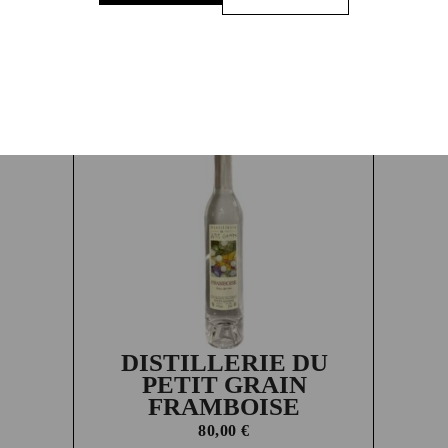
64,00
€
DISTILLERIE DU
PETIT GRAIN
FRAMBOISE
80,00
€