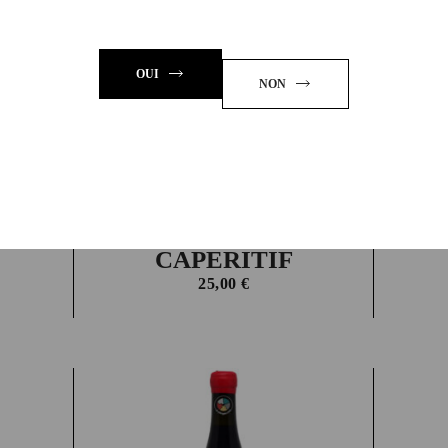
OUI
NON
CAPERITIF
25,00
€