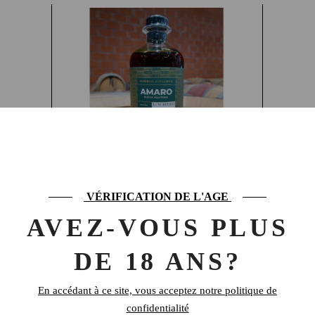
BORDEAUX
VÉRIFICATION DE L'AGE
DISTILLING CO.
AMARO NUOVA
AVEZ-VOUS PLUS
AQUITANIA
34,00
€
DE 18 ANS?
En accédant à ce site, vous acceptez notre politique de
confidentialité