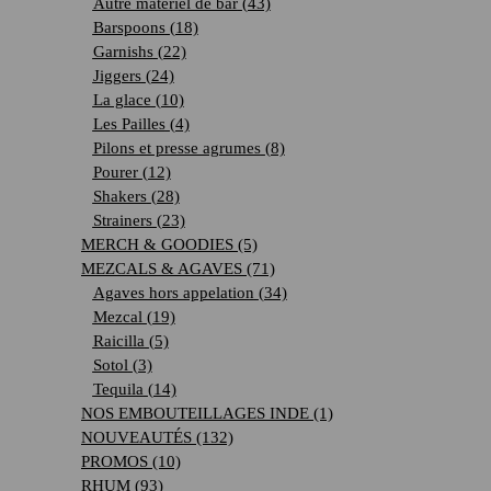
Autre matériel de bar
(43)
Barspoons
(18)
Garnishs
(22)
Jiggers
(24)
La glace
(10)
Les Pailles
(4)
Pilons et presse agrumes
(8)
Pourer
(12)
Shakers
(28)
Strainers
(23)
MERCH & GOODIES
(5)
MEZCALS & AGAVES
(71)
Agaves hors appelation
(34)
Mezcal
(19)
Raicilla
(5)
Sotol
(3)
Tequila
(14)
NOS EMBOUTEILLAGES INDE
(1)
NOUVEAUTÉS
(132)
PROMOS
(10)
RHUM
(93)